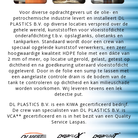
Voor diverse opdrachtgevers uit de olie- en
petrochemische industrie levert en installeert DL
PLASTICS B.V. op diverse locaties verspreid over de
gehele wereld, kunststoffen voor vloeistofdichte
onderafdichting t.b.v. opslagtanks, olietanks en
tankparken. Standaard wordt door een crew van
speciaal opgeleide kunststof verwerkers, een zeer
hoogwaardige kwaliteit HDPE folie met een dikte van
2 mm of meer, op locatie uitgerold, gelast, getest op
dichtheid en na goedkeuring uiteraard vloeistofdicht
opgeleverd. Door in de folie een sump te lassen met
een aangelaste controle drain is de bodem van de
tank te controleren op dichtheid en kan milieuschade
worden voorkomen. Wij leveren tevens een lek
detectie put.
DL PLASTICS B.V. is een KIWA gecertificeerd bedrijf.
De crew van specialisten van DL PLASTICS B.V. is
VCA** gecertificeerd en is in het bezit van een Quality
Service Laspas.