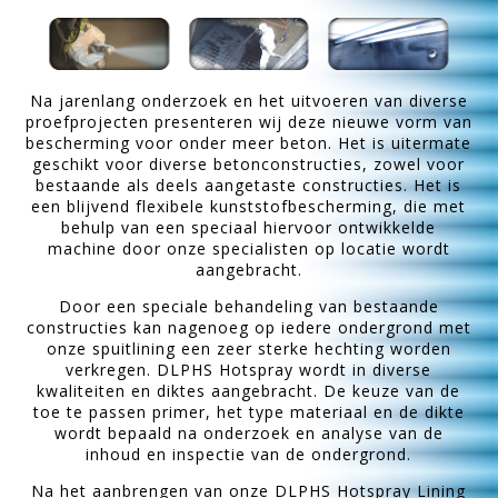
Na jarenlang onderzoek en het uitvoeren van diverse
proefprojecten presenteren wij deze nieuwe vorm van
bescherming voor onder meer beton. Het is uitermate
geschikt voor diverse betonconstructies, zowel voor
bestaande als deels aangetaste constructies. Het is
een blijvend flexibele kunststofbescherming, die met
behulp van een speciaal hiervoor ontwikkelde
machine door onze specialisten op locatie wordt
aangebracht.
Door een speciale behandeling van bestaande
constructies kan nagenoeg op iedere ondergrond met
onze spuitlining een zeer sterke hechting worden
verkregen. DLPHS Hotspray wordt in diverse
kwaliteiten en diktes aangebracht. De keuze van de
toe te passen primer, het type materiaal en de dikte
wordt bepaald na onderzoek en analyse van de
inhoud en inspectie van de ondergrond.
Na het aanbrengen van onze DLPHS Hotspray Lining