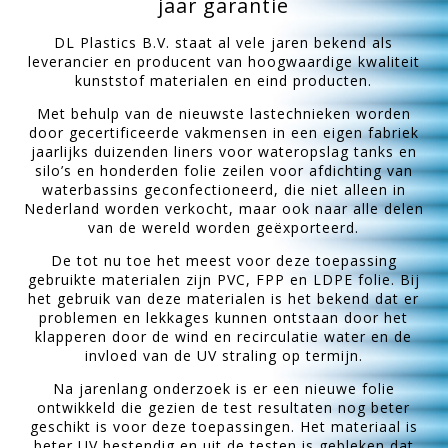
jaar garantie
DL Plastics B.V. staat al vele jaren bekend als
leverancier en producent van hoogwaardige kwaliteit
kunststof materialen en eind producten.
Met behulp van de nieuwste lastechnieken worden
door gecertificeerde vakmensen in een eigen fabriek
jaarlijks duizenden liners voor wateropslag tanks en
silo’s en honderden folie zeilen voor afdichting van
waterbassins geconfectioneerd, die niet alleen in
Nederland worden verkocht, maar ook naar alle delen
van de wereld worden geëxporteerd.
De tot nu toe het meest voor deze toepassing
gebruikte materialen zijn PVC, FPP en LDPE folie. Bij
het gebruik van deze materialen is het bekend dat er
problemen en lekkages kunnen ontstaan door het
klapperen door de wind en recirculatie water en de
invloed van de UV straling op termijn.
Na jarenlang onderzoek is er een nieuwe folie
ontwikkeld die gezien de test resultaten nog beter
geschikt is voor deze toepassingen. Het materiaal is
beter UV bestendig en uit de testen is gebleken dat