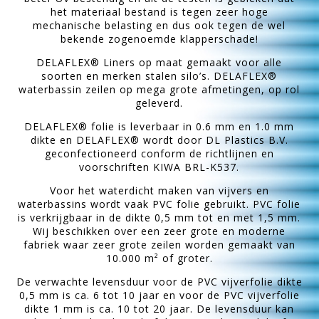
het materiaal bestand is tegen zeer hoge
mechanische belasting en dus ook tegen de wel
bekende zogenoemde klapperschade!
DELAFLEX® Liners op maat gemaakt voor alle
soorten en merken stalen silo’s. DELAFLEX®
waterbassin zeilen op mega grote afmetingen, op rol
geleverd.
DELAFLEX® folie is leverbaar in 0.6 mm en 1.0 mm
dikte en DELAFLEX® wordt door DL Plastics B.V.
geconfectioneerd conform de richtlijnen en
voorschriften KIWA BRL-K537.
Voor het waterdicht maken van vijvers en
waterbassins wordt vaak PVC folie gebruikt. PVC folie
is verkrijgbaar in de dikte 0,5 mm tot en met 1,5 mm.
Wij beschikken over een zeer grote en moderne
fabriek waar zeer grote zeilen worden gemaakt van
10.000 m² of groter.
De verwachte levensduur voor de PVC vijverfolie dikte
0,5 mm is ca. 6 tot 10 jaar en voor de PVC vijverfolie
dikte 1 mm is ca. 10 tot 20 jaar. De levensduur kan